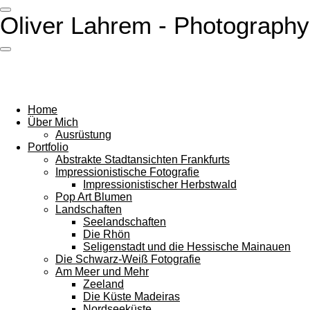
Zum
Oliver Lahrem -
Photography
Hauptinhalt
springen
Home
Über Mich
Ausrüstung
Portfolio
Abstrakte Stadtansichten Frankfurts
Impressionistische Fotografie
Impressionistischer Herbstwald
Pop Art Blumen
Landschaften
Seelandschaften
Die Rhön
Seligenstadt und die Hessische Mainauen
Die Schwarz-Weiß Fotografie
Am Meer und Mehr
Zeeland
Die Küste Madeiras
Nordseeküste