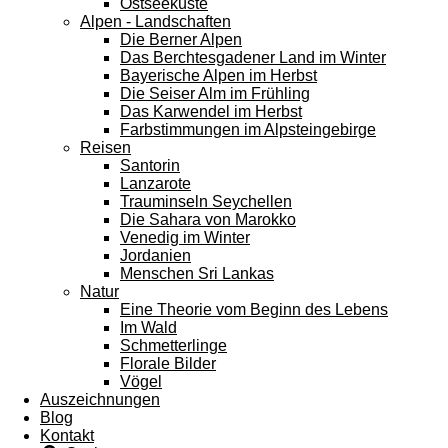
Ostseeküste
Alpen - Landschaften
Die Berner Alpen
Das Berchtesgadener Land im Winter
Bayerische Alpen im Herbst
Die Seiser Alm im Frühling
Das Karwendel im Herbst
Farbstimmungen im Alpsteingebirge
Reisen
Santorin
Lanzarote
Trauminseln Seychellen
Die Sahara von Marokko
Venedig im Winter
Jordanien
Menschen Sri Lankas
Natur
Eine Theorie vom Beginn des Lebens
Im Wald
Schmetterlinge
Florale Bilder
Vögel
Auszeichnungen
Blog
Kontakt